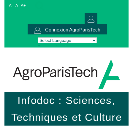
A-
A
A+
Connexion AgroParisTech
Powered by
Translate
Infodoc : Sciences,
Techniques et Culture