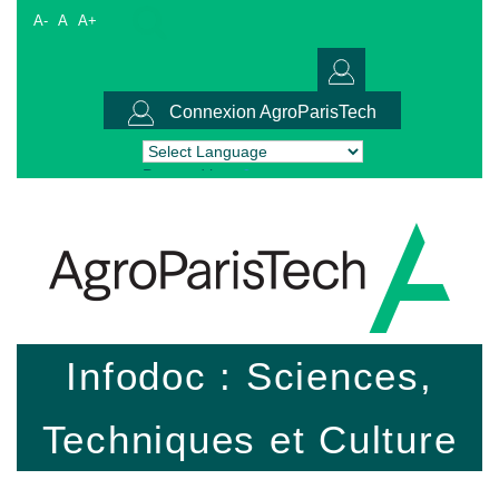
A-
A
A+
Connexion AgroParisTech
Powered by
Translate
Infodoc : Sciences,
Techniques et Culture