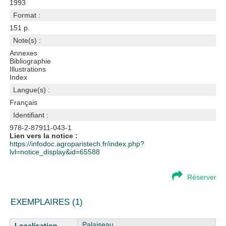
1993
Format :
151 p.
Note(s) :
Annexes
Bibliographie
Illustrations
Index
Langue(s) :
Français
Identifiant :
978-2-87911-043-1
Lien vers la notice :
https://infodoc.agroparistech.fr/index.php?
lvl=notice_display&id=65588
Réserver
EXEMPLAIRES (1)
Liste des exemplaires
Palaiseau