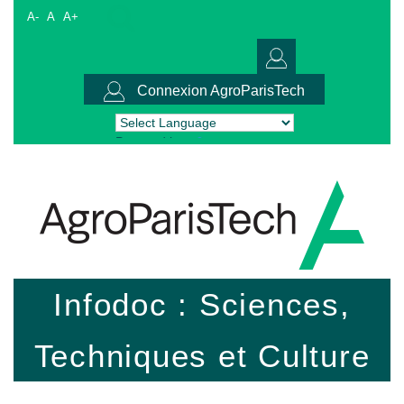
A-
A
A+
Connexion AgroParisTech
Powered by
Translate
Infodoc : Sciences,
Techniques et Culture