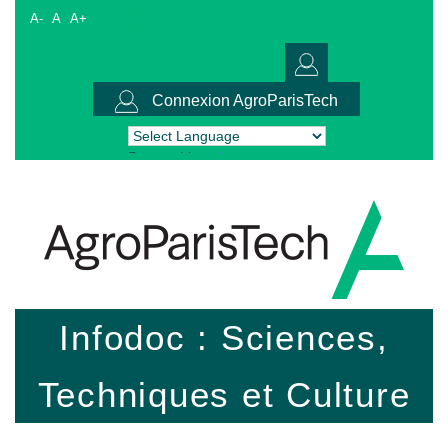
A-
A
A+
Connexion AgroParisTech
Powered by
Translate
Infodoc : Sciences,
Techniques et Culture