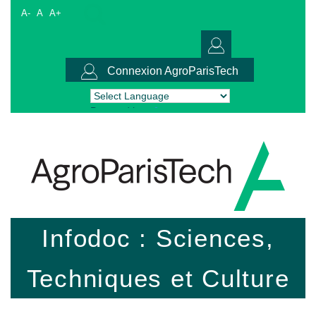
A-
A
A+
Connexion AgroParisTech
Powered by
Translate
Infodoc : Sciences,
Techniques et Culture