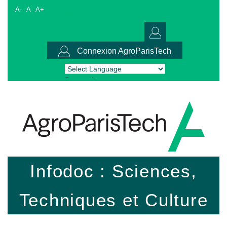
A-
A
A+
Connexion AgroParisTech
Powered by
Translate
Infodoc : Sciences,
Techniques et Culture