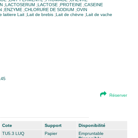
ON
;
LACTOSERUM
;
LACTOSE
;
PROTEINE
;
CASEINE
N
;
ENZYME
;
CHLORURE DE SODIUM
;
OVIN
e laitiere
Lait
;
Lait de brebis
;
Lait de chèvre
;
Lait de vache
145
Réserver
Cote
Support
Disponibilité
TU5.3 LUQ
Papier
Empruntable