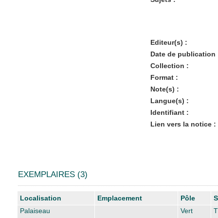
Editeur(s) :
Date de publication 
Collection :
Format :
Note(s) :
Langue(s) :
Identifiant :
Lien vers la notice :
EXEMPLAIRES (3)
Liste des exemplaires
Localisation
Emplacement
Pôle
S
Palaiseau
Vert
T