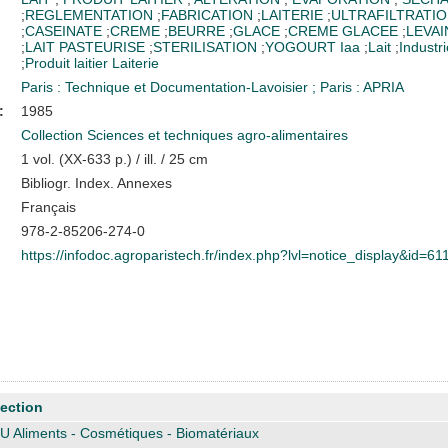
;
REGLEMENTATION
;
FABRICATION
;
LAITERIE
;
ULTRAFILTRATI
;
CASEINATE
;
CREME
;
BEURRE
;
GLACE
;
CREME GLACEE
;
LEVAI
;
LAIT PASTEURISE
;
STERILISATION
;
YOGOURT
Iaa
;
Lait
;
Industri
;
Produit laitier
Laiterie
Paris : Technique et Documentation-Lavoisier
;
Paris : APRIA
:
1985
Collection Sciences et techniques agro-alimentaires
1 vol. (XX-633 p.) / ill. / 25 cm
Bibliogr. Index. Annexes
Français
978-2-85206-274-0
https://infodoc.agroparistech.fr/index.php?lvl=notice_display&id=61
ection
U Aliments - Cosmétiques - Biomatériaux