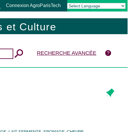
Connexion AgroParisTech
Powered by
Translate
 et Culture
RECHERCHE AVANCÉE
AGE
;
LAIT FERMENTE
;
FROMAGE
;
CHEVRE