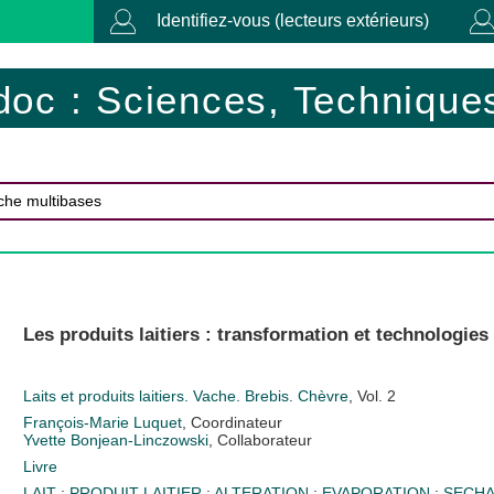
Identifiez-vous (lecteurs extérieurs)
doc : Sciences, Techniques
Les produits laitiers : transformation et technologies
Laits et produits laitiers. Vache. Brebis. Chèvre
, Vol. 2
François-Marie Luquet
, Coordinateur
Yvette Bonjean-Linczowski
, Collaborateur
Livre
LAIT
;
PRODUIT LAITIER
;
ALTERATION
;
EVAPORATION
;
SECH