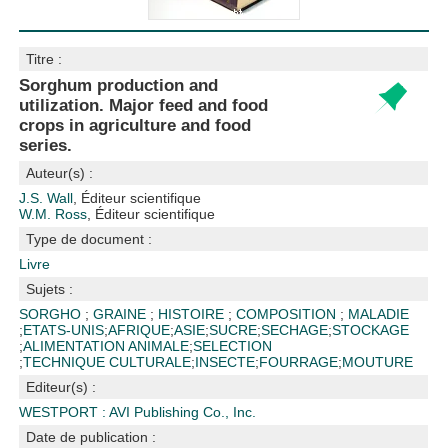
Titre :
Sorghum production and
utilization. Major feed and food
crops in agriculture and food
series.
Auteur(s) :
J.S. Wall
, Éditeur scientifique
W.M. Ross
, Éditeur scientifique
Type de document :
Livre
Sujets :
SORGHO
;
GRAINE
;
HISTOIRE
;
COMPOSITION
;
MALADIE
;
ETATS-UNIS
;
AFRIQUE
;
ASIE
;
SUCRE
;
SECHAGE
;
STOCKAGE
;
ALIMENTATION ANIMALE
;
SELECTION
;
TECHNIQUE CULTURALE
;
INSECTE
;
FOURRAGE
;
MOUTURE
Editeur(s) :
WESTPORT : AVI Publishing Co., Inc.
Date de publication :