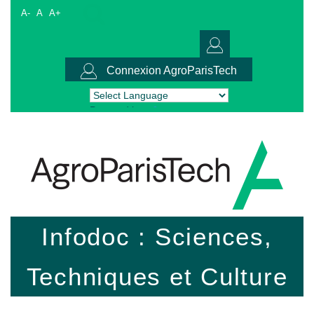
A-
A
A+
Connexion AgroParisTech
Powered by
Translate
Infodoc : Sciences,
Techniques et Culture