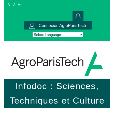
A-
A
A+
Connexion AgroParisTech
Powered by
Translate
Infodoc : Sciences,
Techniques et Culture