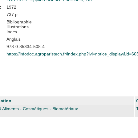
:
1972
737 p.
Bibliographie
Illustrations
Index
Anglais
978-0-85334-508-4
https://infodoc.agroparistech.fr/index.php?lvl=notice_display&id=60
ction
 Aliments - Cosmétiques - Biomatériaux