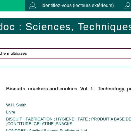
Identifiez-vous (lecteurs extérieurs)
doc : Sciences, Techniques
Biscuits, crackers and cookies. Vol. 1 : Technology,
W.H. Smith
Livre
BISCUIT
;
FABRICATION
;
HYGIENE
;
PATE
;
PRODUIT A BASE D
;
CONFITURE
;
GELATINE
;
SNACKS
LONDRES : Applied Science Publishers, Ltd.