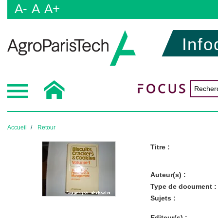
A-
A
A+
Info
Accueil
Retour
Titre :
Auteur(s) :
Type de document :
Sujets :
Editeur(s) :