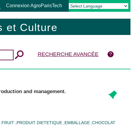
Connexion AgroParisTech
Powered by
Translate
 et Culture
RECHERCHE AVANCÉE
 production and management.
E FRUIT
;
PRODUIT DIETETIQUE
;
EMBALLAGE
;
CHOCOLAT