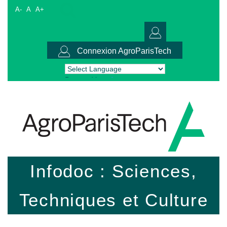
A-
A
A+
Connexion AgroParisTech
Powered by
Translate
Infodoc : Sciences,
Techniques et Culture