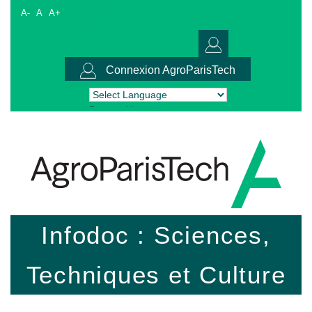
A-
A
A+
Connexion AgroParisTech
Powered by
Translate
Infodoc : Sciences,
Techniques et Culture