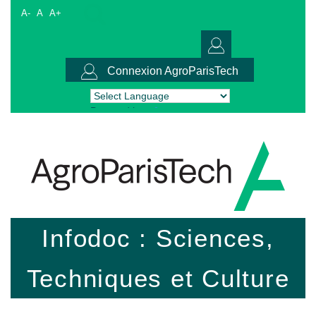
A-
A
A+
Connexion AgroParisTech
Powered by
Translate
Infodoc : Sciences,
Techniques et Culture