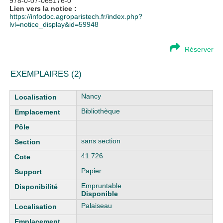
978-0-07-065176-0
Lien vers la notice :
https://infodoc.agroparistech.fr/index.php?
lvl=notice_display&id=59948
Réserver
EXEMPLAIRES (2)
Liste des exemplaires
Nancy
Bibliothèque
sans section
41.726
Papier
Empruntable
Disponible
Palaiseau