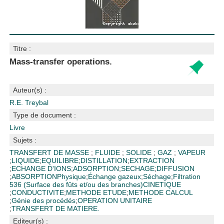
Titre :
Mass-transfer operations.
Auteur(s) :
R.E. Treybal
Type de document :
Livre
Sujets :
TRANSFERT DE MASSE
;
FLUIDE
;
SOLIDE
;
GAZ
;
VAPEUR
;
LIQUIDE
;
EQUILIBRE
;
DISTILLATION
;
EXTRACTION
;
ECHANGE D'IONS
;
ADSORPTION
;
SECHAGE
;
DIFFUSION
;
ABSORPTION
Physique
;
Échange gazeux
;
Séchage
;
Filtration
536 (Surface des fûts et/ou des branches)
CINETIQUE
;
CONDUCTIVITE
;
METHODE ETUDE
;
METHODE CALCUL
;
Génie des procédés
;
OPERATION UNITAIRE
;
TRANSFERT DE MATIERE.
Editeur(s) :