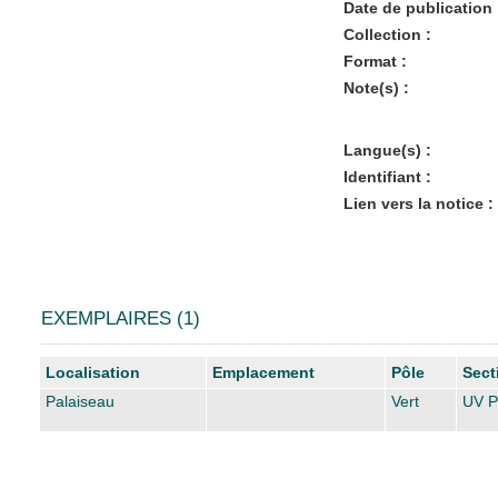
Date de publication 
Collection :
Format :
Note(s) :
Langue(s) :
Identifiant :
Lien vers la notice :
EXEMPLAIRES (1)
Liste des exemplaires
Localisation
Emplacement
Pôle
Sect
Palaiseau
Vert
UV P