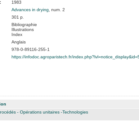
:
1983
Advances in drying
, num. 2
301 p.
Bibliographie
Illustrations
Index
Anglais
978-0-89116-255-1
https://infodoc.agroparistech.fr/index.php?lvl=notice_display&id
ion
rocédés - Opérations unitaires -Technologies