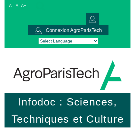
A-
A
A+
Connexion AgroParisTech
Powered by
Translate
Infodoc : Sciences,
Techniques et Culture