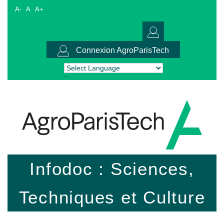
A-
A
A+
Connexion AgroParisTech
Powered by
Translate
Infodoc : Sciences,
Techniques et Culture