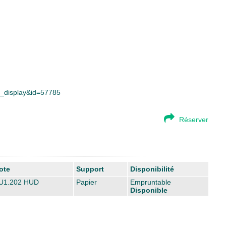
ce_display&id=57785
Réserver
ote
Support
Disponibilité
U1.202 HUD
Papier
Empruntable
Disponible