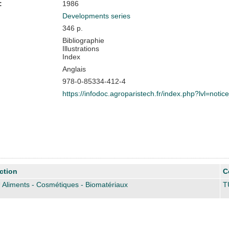
:
1986
Developments series
346 p.
Bibliographie
Illustrations
Index
Anglais
978-0-85334-412-4
https://infodoc.agroparistech.fr/index.php?lvl=noti
ction
C
 Aliments - Cosmétiques - Biomatériaux
T