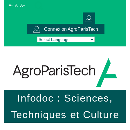
A-
A
A+
Connexion AgroParisTech
Powered by
Translate
Infodoc : Sciences,
Techniques et Culture