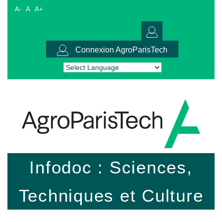
A-
A
A+
Connexion AgroParisTech
Powered by
Translate
Infodoc : Sciences,
Techniques et Culture