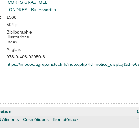
;
CORPS GRAS
;
GEL
LONDRES : Butterworths
:
1988
504 p.
Bibliographie
Illustrations
Index
Anglais
978-0-408-02950-6
https://infodoc.agroparistech.fr/index.php?lvl=notice_display&id=56
ction
 Aliments - Cosmétiques - Biomatériaux