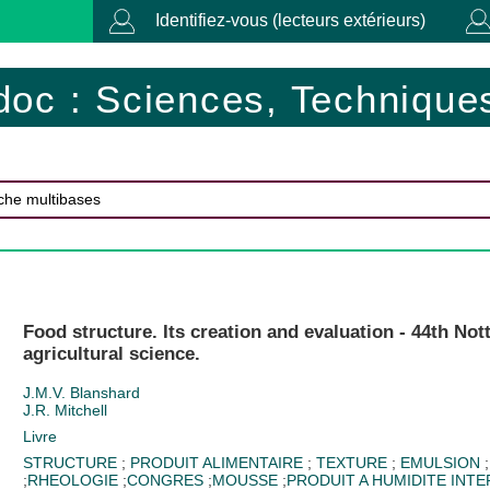
Identifiez-vous (lecteurs extérieurs)
doc : Sciences, Techniques
Food structure. Its creation and evaluation - 44th No
agricultural science.
J.M.V. Blanshard
J.R. Mitchell
Livre
STRUCTURE
;
PRODUIT ALIMENTAIRE
;
TEXTURE
;
EMULSION
;
RHEOLOGIE
;
CONGRES
;
MOUSSE
;
PRODUIT A HUMIDITE INTE