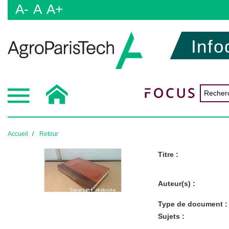
A-
A
A+
Info
Accueil
Retour
Titre :
Auteur(s) :
Type de document :
Sujets :