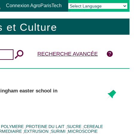
Connexion AgroParisTech
Powered by
Translate
 et Culture
RECHERCHE AVANCÉE
ttingham easter school in
;
POLYMERE
;
PROTEINE DU LAIT
;
SUCRE
;
CEREALE
RMEDIAIRE
;
EXTRUSION
;
SURIMI
;
MICROSCOPIE