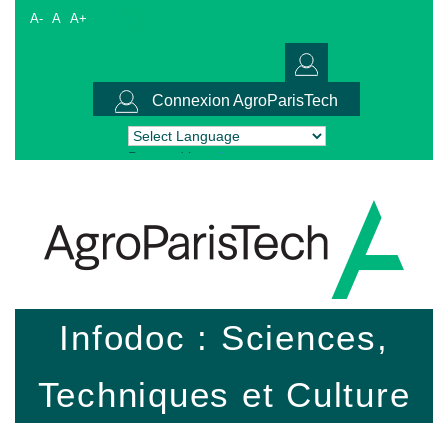
A-
A
A+
Connexion AgroParisTech
Powered by
Translate
Infodoc : Sciences,
Techniques et Culture