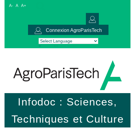
A-
A
A+
Connexion AgroParisTech
Powered by
Translate
Infodoc : Sciences,
Techniques et Culture