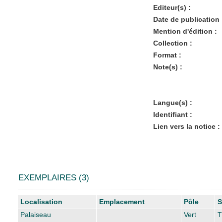
Editeur(s) :
Date de publication 
Mention d'édition :
Collection :
Format :
Note(s) :
Langue(s) :
Identifiant :
Lien vers la notice :
EXEMPLAIRES (3)
Liste des exemplaires
Localisation
Emplacement
Pôle
S
Palaiseau
Vert
T