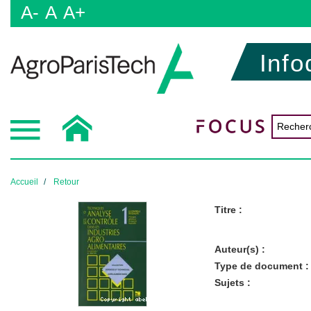
A-
A
A+
Info
Accueil
Retour
Titre :
Auteur(s) :
Type de document :
Sujets :