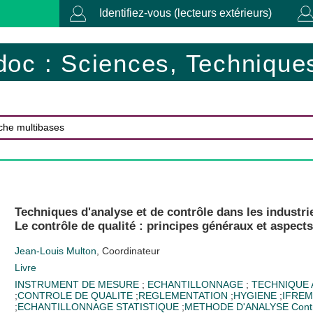
Identifiez-vous (lecteurs extérieurs)
doc : Sciences, Techniques
Techniques d'analyse et de contrôle dans les industries
Le contrôle de qualité : principes généraux et aspects 
Jean-Louis Multon
, Coordinateur
Livre
INSTRUMENT DE MESURE
;
ECHANTILLONNAGE
;
TECHNIQUE 
;
CONTROLE DE QUALITE
;
REGLEMENTATION
;
HYGIENE
;
IFRE
;
ECHANTILLONNAGE STATISTIQUE
;
METHODE D'ANALYSE
Cont