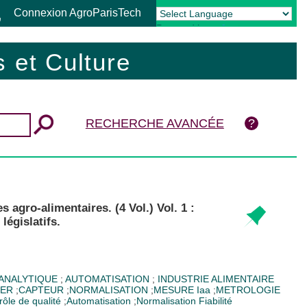
Connexion AgroParisTech
Powered by
Translate
 et Culture
RECHERCHE AVANCÉE
 agro-alimentaires. (4 Vol.) Vol. 1 :
législatifs.
ANALYTIQUE
;
AUTOMATISATION
;
INDUSTRIE ALIMENTAIRE
MER
;
CAPTEUR
;
NORMALISATION
;
MESURE
Iaa
;
METROLOGIE
rôle de qualité
;
Automatisation
;
Normalisation
Fiabilité