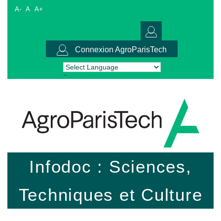
A-
A
A+
Connexion AgroParisTech
Powered by
Translate
Infodoc : Sciences,
Techniques et Culture