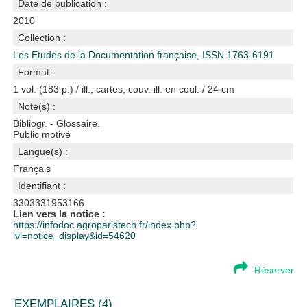
Date de publication :
2010
Collection :
Les Etudes de la Documentation française, ISSN 1763-6191
Format :
1 vol. (183 p.) / ill., cartes, couv. ill. en coul. / 24 cm
Note(s) :
Bibliogr. - Glossaire.
Public motivé
Langue(s) :
Français
Identifiant :
3303331953166
Lien vers la notice :
https://infodoc.agroparistech.fr/index.php?
lvl=notice_display&id=54620
Réserver
EXEMPLAIRES (4)