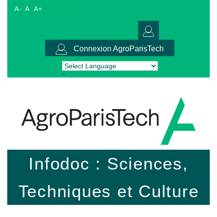
A-
A
A+
Connexion AgroParisTech
Powered by
Translate
Infodoc : Sciences,
Techniques et Culture