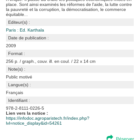
place. Sont ainsi examinés les réformes de l'aide, la lutte contre
la pauvreté et la corruption, la démocratisation, le commerce
équitable...
Editeur(s) :
Paris : Ed. Karthala
Date de publication :
2009
Format :
256 p. / graph., couv. ill. en coul. / 22 x 14 cm
Note(s) :
Public motivé
Langue(s) :
Français
Identifiant :
978-2-8111-0226-5
Lien vers la notice :
https://infodoc.agroparistech.fr/index.php?
lvl=notice_display&id=54261
Réserver