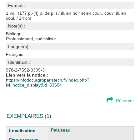
Format :
1 vol. (177 p.-[4] p. de pl.) / ill. en noir et en coul., couv. ill. en
coul. / 24 cm
Note(s) :
Bibliogr.
Professionnel, spécialiste
Langue(s) :
Français
Identifiant :
978-2-7592-0309-3
Lien vers la notice :
https://infodoc.agroparistech.fr/index.php?
lvl=notice_display&id=53604
Réserver
EXEMPLAIRES (1)
Liste des exemplaires
Palaiseau