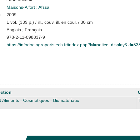
Maisons-Alfort : Afssa
:
2009
1 vol. (339 p.) / ill., couv. ill. en coul. / 30 cm
Anglais
;
Français
978-2-11-098837-9
https://infodoc.agroparistech.fr/index.php?lvl=notice_display&id=53
ction
 Aliments - Cosmétiques - Biomatériaux