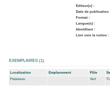
Editeur(s) :
Date de publication 
Format :
Langue(s) :
Identifiant :
Lien vers la notice :
EXEMPLAIRES (1)
Liste des exemplaires
Localisation
Emplacement
Pôle
Se
Palaiseau
Vert
TU