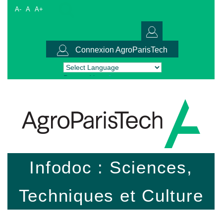
A-
A
A+
Connexion AgroParisTech
Powered by
Translate
Infodoc : Sciences,
Techniques et Culture