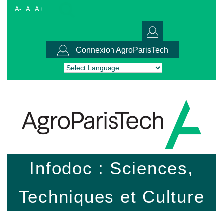
A-
A
A+
Connexion AgroParisTech
Powered by
Translate
Infodoc : Sciences,
Techniques et Culture