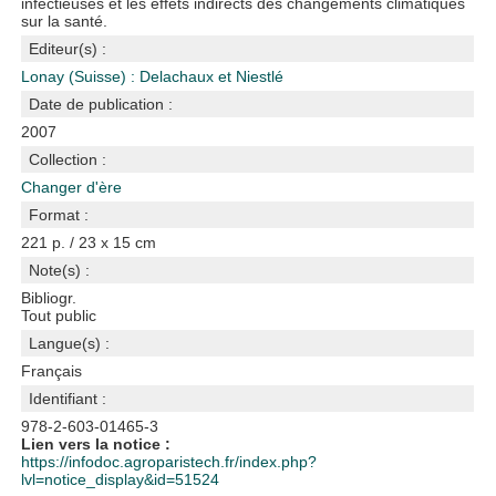
infectieuses et les effets indirects des changements climatiques
sur la santé.
Editeur(s) :
Lonay (Suisse) : Delachaux et Niestlé
Date de publication :
2007
Collection :
Changer d'ère
Format :
221 p. / 23 x 15 cm
Note(s) :
Bibliogr.
Tout public
Langue(s) :
Français
Identifiant :
978-2-603-01465-3
Lien vers la notice :
https://infodoc.agroparistech.fr/index.php?
lvl=notice_display&id=51524