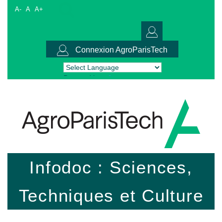
A-
A
A+
Connexion AgroParisTech
Powered by
Translate
Infodoc : Sciences,
Techniques et Culture