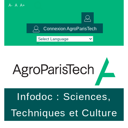
A-
A
A+
Connexion AgroParisTech
Powered by
Translate
Infodoc : Sciences,
Techniques et Culture