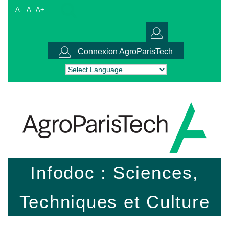
A-
A
A+
Connexion AgroParisTech
Powered by
Translate
Infodoc : Sciences,
Techniques et Culture