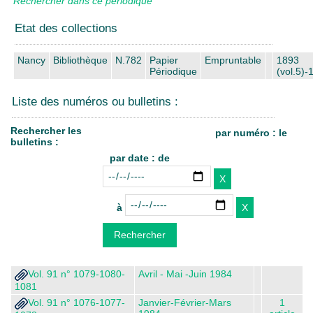
Rechercher dans ce périodique
Etat des collections
Nancy
Bibliothèque
N.782
Papier
Empruntable
1893
Périodique
(vol.5)-
Liste des numéros ou bulletins :
Rechercher les
par numéro : le
bulletins :
par date : de
à
Vol. 91 n° 1079-1080-
Avril - Mai -Juin 1984
1081
Vol. 91 n° 1076-1077-
Janvier-Février-Mars
1