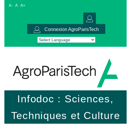
A-
A
A+
Connexion AgroParisTech
Powered by
Translate
Infodoc : Sciences,
Techniques et Culture