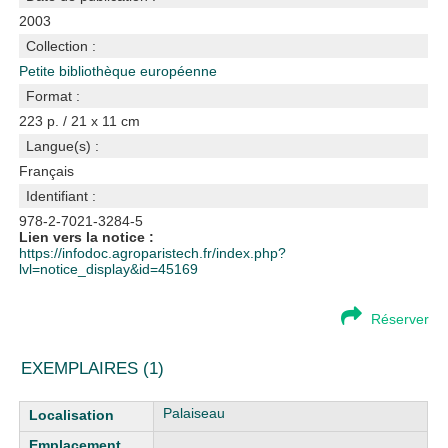
2003
Collection :
Petite bibliothèque européenne
Format :
223 p. / 21 x 11 cm
Langue(s) :
Français
Identifiant :
978-2-7021-3284-5
Lien vers la notice :
https://infodoc.agroparistech.fr/index.php?
lvl=notice_display&id=45169
Réserver
EXEMPLAIRES (1)
Liste des exemplaires
Palaiseau