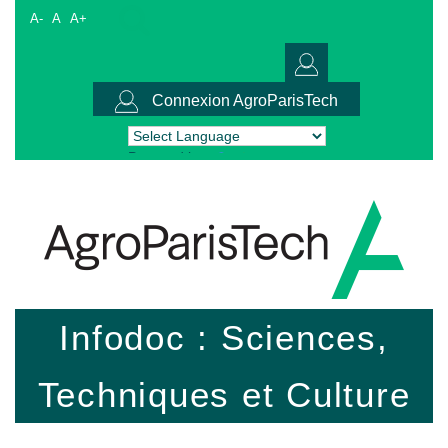
A-
A
A+
Connexion AgroParisTech
Powered by
Translate
Infodoc : Sciences,
Techniques et Culture