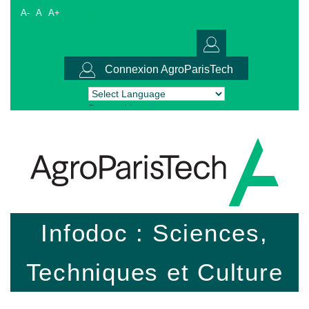
A-
A
A+
Connexion AgroParisTech
Powered by
Translate
Infodoc : Sciences,
Techniques et Culture