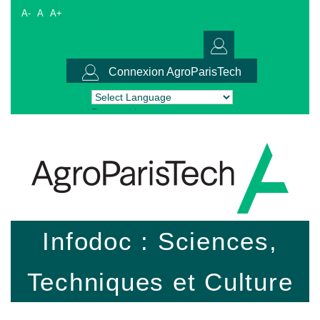
A-
A
A+
Connexion AgroParisTech
Powered by
Translate
Infodoc : Sciences,
Techniques et Culture