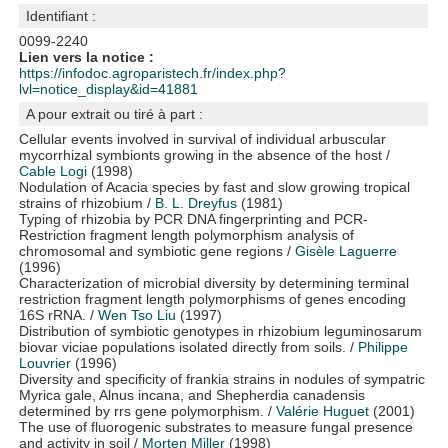
Identifiant :
0099-2240
Lien vers la notice :
https://infodoc.agroparistech.fr/index.php?
lvl=notice_display&id=41881
A pour extrait ou tiré à part :
Cellular events involved in survival of individual arbuscular
mycorrhizal symbionts growing in the absence of the host
/
Cable Logi
(1998)
Nodulation of Acacia species by fast and slow growing tropical
strains of rhizobium
/
B. L. Dreyfus
(1981)
Typing of rhizobia by PCR DNA fingerprinting and PCR-
Restriction fragment length polymorphism analysis of
chromosomal and symbiotic gene regions
/
Gisèle Laguerre
(1996)
Characterization of microbial diversity by determining terminal
restriction fragment length polymorphisms of genes encoding
16S rRNA.
/
Wen Tso Liu
(1997)
Distribution of symbiotic genotypes in rhizobium leguminosarum
biovar viciae populations isolated directly from soils.
/
Philippe
Louvrier
(1996)
Diversity and specificity of frankia strains in nodules of sympatric
Myrica gale, Alnus incana, and Shepherdia canadensis
determined by rrs gene polymorphism.
/
Valérie Huguet
(2001)
The use of fluorogenic substrates to measure fungal presence
and activity in soil
/
Morten Miller
(1998)