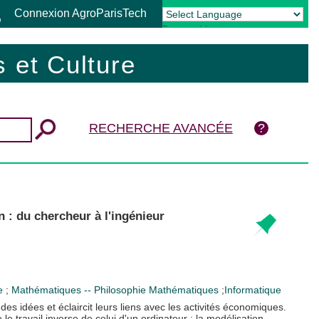
Connexion AgroParisTech
Powered by
Translate
 et Culture
RECHERCHE AVANCÉE
 : du chercheur à l'ingénieur
ie
;
Mathématiques -- Philosophie
Mathématiques
;
Informatique
s idées et éclaircit leurs liens avec les activités économiques.
 travail inverse de celui d'un ordinateur ; la modélisation