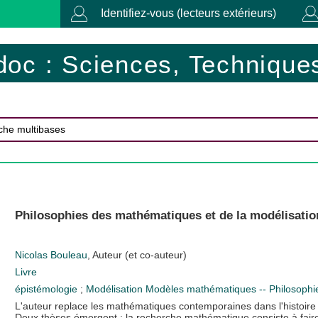
Identifiez-vous (lecteurs extérieurs)
doc : Sciences, Techniques
Philosophies des mathématiques et de la modélisation
Nicolas Bouleau
, Auteur (et co-auteur)
Livre
épistémologie
;
Modélisation
Modèles mathématiques -- Philosoph
L'auteur replace les mathématiques contemporaines dans l'histoire de
Deux thèses émergent : la recherche mathématique consiste à faire le