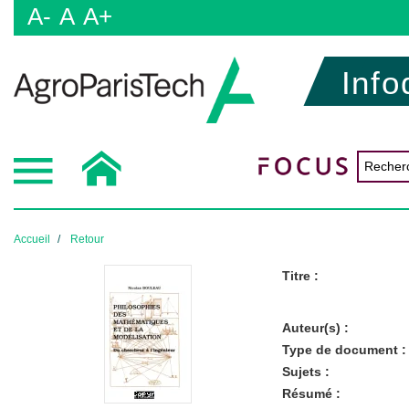
A-
A
A+
Info
Accueil
Retour
Titre :
Auteur(s) :
Type de document :
Sujets :
Résumé :