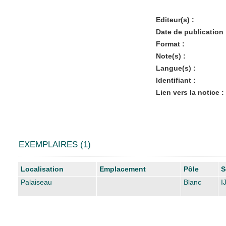
Editeur(s) :
Date de publication 
Format :
Note(s) :
Langue(s) :
Identifiant :
Lien vers la notice :
EXEMPLAIRES (1)
Liste des exemplaires
Localisation
Emplacement
Pôle
S
Palaiseau
Blanc
I