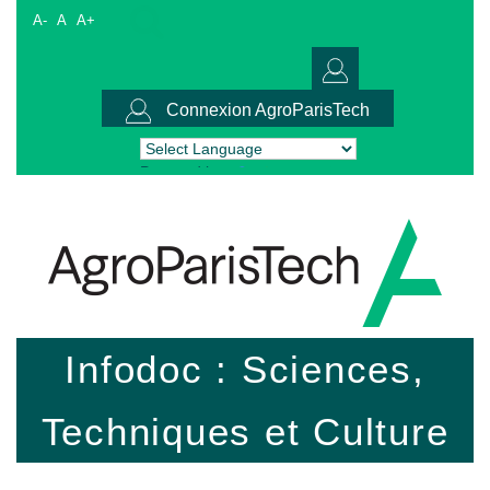
A-
A
A+
Connexion AgroParisTech
Powered by
Translate
Infodoc : Sciences,
Techniques et Culture