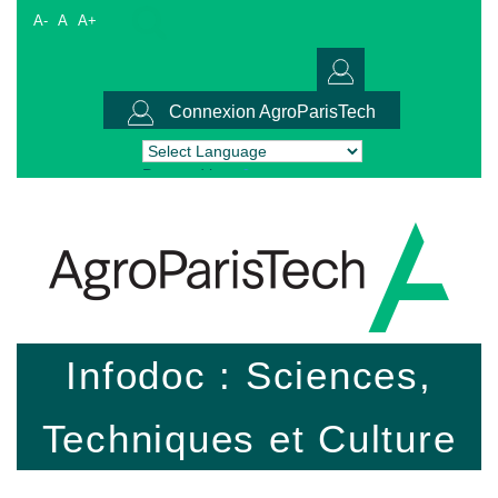
A-
A
A+
Connexion AgroParisTech
Powered by
Translate
Infodoc : Sciences,
Techniques et Culture