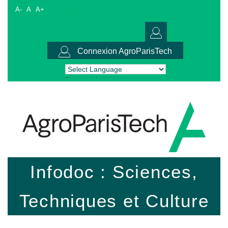
A-
A
A+
Connexion AgroParisTech
Powered by
Translate
Infodoc : Sciences,
Techniques et Culture