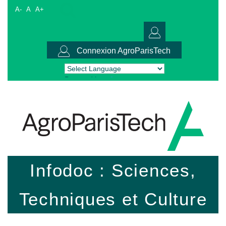
A-
A
A+
Connexion AgroParisTech
Powered by
Translate
Infodoc : Sciences,
Techniques et Culture