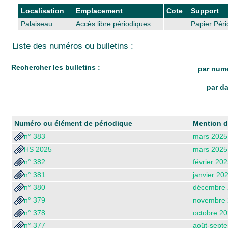
Localisation
Emplacement
Cote
Support
Palaiseau
Accès libre périodiques
Papier Pér
Liste des numéros ou bulletins :
Rechercher les bulletins :
par numé
par da
Numéro ou élément de périodique
Mention d
n° 383
mars 2025
HS 2025
mars 2025
n° 382
février 20
n° 381
janvier 20
n° 380
décembre
n° 379
novembre
n° 378
octobre 2
n° 377
août-sept