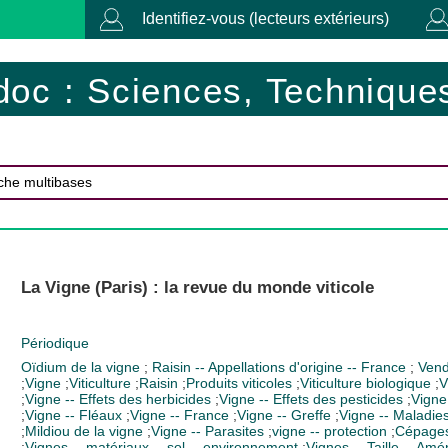
Identifiez-vous (lecteurs extérieurs)
doc : Sciences, Techniques
La Vigne (Paris) : la revue du monde viticole
Périodique
Oïdium de la vigne
;
Raisin -- Appellations d'origine -- France
;
Ven
;
Vigne
;
Viticulture
;
Raisin
;
Produits viticoles
;
Viticulture biologique
;
V
;
Vigne -- Effets des herbicides
;
Vigne -- Effets des pesticides
;
Vigne
;
Vigne -- Fléaux
;
Vigne -- France
;
Vigne -- Greffe
;
Vigne -- Maladie
;
Mildiou de la vigne
;
Vigne -- Parasites
;
vigne -- protection
;
Cépage
;
Vignes -- matériaux -- sol -- environnement
;
Vignes -- Taille -- A