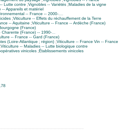
-- Lutte contre
;
Vignobles -- Variétés
;
Maladies de la vigne
e -- Appareils et matériel
vironnemental -- France -- 2000-....
ticides
;
Viticulture -- Effets du réchauffement de la Terre
rance -- Aquitaine
;
Viticulture -- France -- Ardèche (France)
- Bourgogne (France)
-- Charente (France) -- 1990-...
culture -- France -- Gard (France)
ntes (Loire-Atlantique ; région)
;
Viticulture -- France Vin -- France
;
Viticulture -- Maladies -- Lutte biologique contre
opératives vinicoles
;
Établissements vinicoles
178