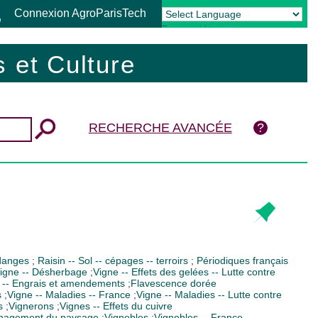
Connexion AgroParisTech
Powered by
Translate
 et Culture
RECHERCHE AVANCÉE
danges
;
Raisin -- Sol -- cépages -- terroirs
;
Périodiques français
igne -- Désherbage
;
Vigne -- Effets des gelées -- Lutte contre
 -- Engrais et amendements
;
Flavescence dorée
s
;
Vigne -- Maladies -- France
;
Vigne -- Maladies -- Lutte contre
s
;
Vignerons
;
Vignes -- Effets du cuivre
ménagement du paysage
;
Vignobles
;
Vignobles -- France