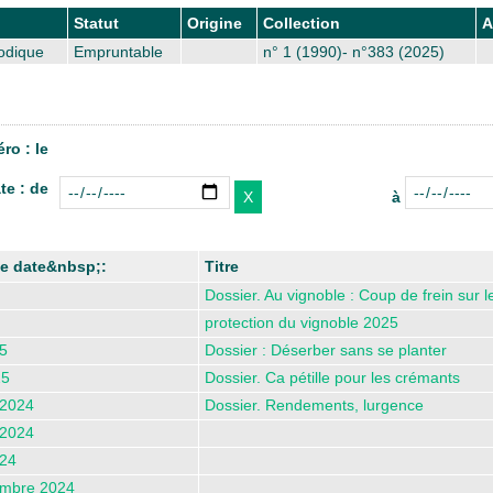
Statut
Origine
Collection
A
iodique
Empruntable
n° 1 (1990)- n°383 (2025)
ro : le
te : de
à
e date&nbsp;:
Titre
Dossier. Au vignoble : Coup de frein sur 
protection du vignoble 2025
25
Dossier : Déserber sans se planter
25
Dossier. Ca pétille pour les crémants
 2024
Dossier. Rendements, lurgence
 2024
024
embre 2024