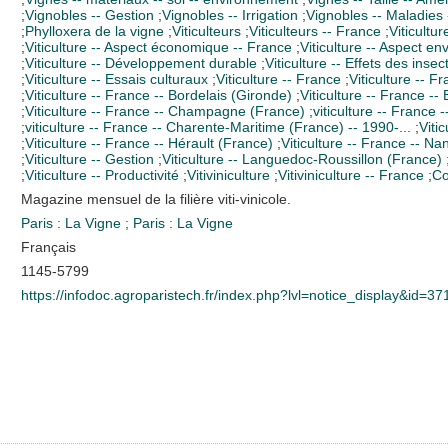
;
Vignobles -- Gestion
;
Vignobles -- Irrigation
;
Vignobles -- Maladies 
;
Phylloxera de la vigne
;
Viticulteurs
;
Viticulteurs -- France
;
Viticultur
;
Viticulture -- Aspect économique -- France
;
Viticulture -- Aspect en
;
Viticulture -- Développement durable
;
Viticulture -- Effets des insec
;
Viticulture -- Essais culturaux
;
Viticulture -- France
;
Viticulture -- F
;
Viticulture -- France -- Bordelais (Gironde)
;
Viticulture -- France -
;
Viticulture -- France -- Champagne (France)
;
viticulture -- France 
;
viticulture -- France -- Charente-Maritime (France) -- 1990-...
;
Viti
;
Viticulture -- France -- Hérault (France)
;
Viticulture -- France -- Na
;
Viticulture -- Gestion
;
Viticulture -- Languedoc-Roussillon (France)
;
Viticulture -- Productivité
;
Vitiviniculture
;
Vitiviniculture -- France
;
Co
Magazine mensuel de la filière viti-vinicole.
Paris : La Vigne
;
Paris : La Vigne
Français
1145-5799
https://infodoc.agroparistech.fr/index.php?lvl=notice_display&id=37