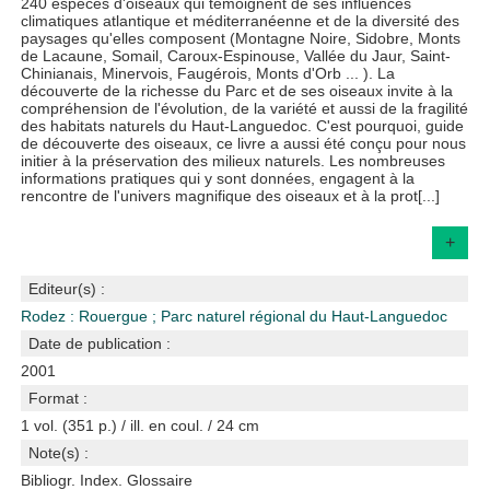
240 espèces d'oiseaux qui témoignent de ses influences
climatiques atlantique et méditerranéenne et de la diversité des
paysages qu'elles composent (Montagne Noire, Sidobre, Monts
de Lacaune, Somail, Caroux-Espinouse, Vallée du Jaur, Saint-
Chinianais, Minervois, Faugérois, Monts d'Orb ... ). La
découverte de la richesse du Parc et de ses oiseaux invite à la
compréhension de l'évolution, de la variété et aussi de la fragilité
des habitats naturels du Haut-Languedoc. C'est pourquoi, guide
de découverte des oiseaux, ce livre a aussi été conçu pour nous
initier à la préservation des milieux naturels. Les nombreuses
informations pratiques qui y sont données, engagent à la
rencontre de l'univers magnifique des oiseaux et à la prot[...]
+
Editeur(s) :
Rodez : Rouergue
;
Parc naturel régional du Haut-Languedoc
Date de publication :
2001
Format :
1 vol. (351 p.) / ill. en coul. / 24 cm
Note(s) :
Bibliogr. Index. Glossaire