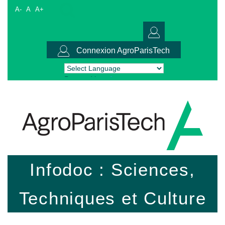
A-
A
A+
Connexion AgroParisTech
Powered by
Translate
Infodoc : Sciences,
Techniques et Culture