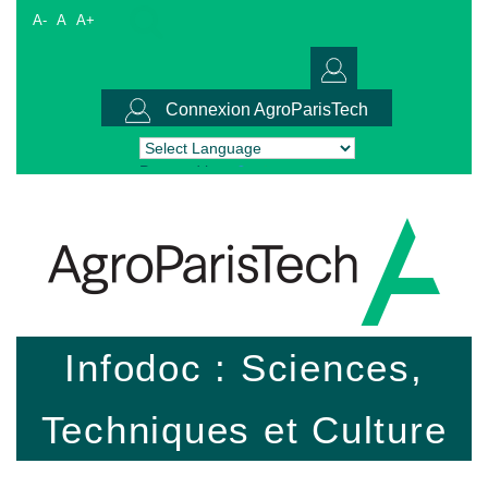
A-
A
A+
Connexion AgroParisTech
Powered by
Translate
Infodoc : Sciences,
Techniques et Culture