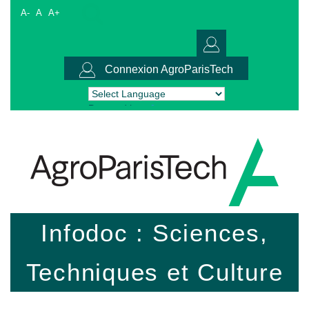
A-
A
A+
Connexion AgroParisTech
Powered by
Translate
Infodoc : Sciences,
Techniques et Culture