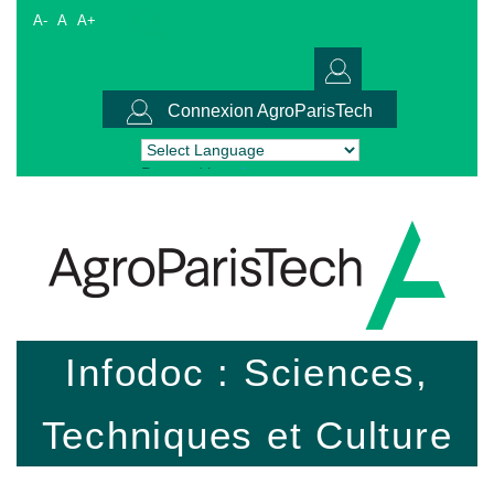
A-
A
A+
Connexion AgroParisTech
Powered by
Translate
Infodoc : Sciences,
Techniques et Culture