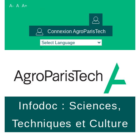
A-
A
A+
Connexion AgroParisTech
Powered by
Translate
Infodoc : Sciences,
Techniques et Culture