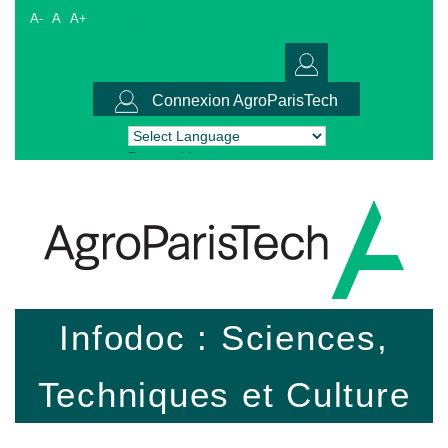
A-
A
A+
Connexion AgroParisTech
Powered by
Translate
Infodoc : Sciences,
Techniques et Culture