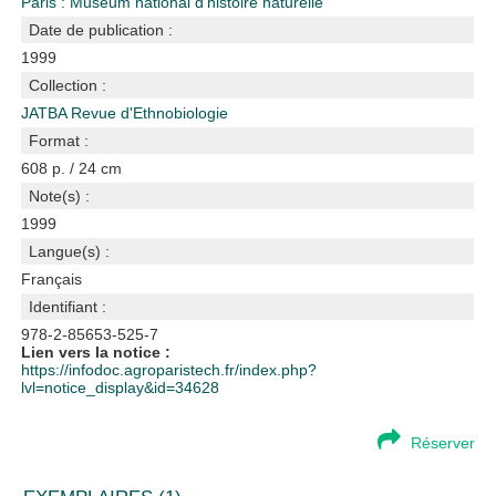
Paris : Muséum national d'histoire naturelle
Date de publication :
1999
Collection :
JATBA Revue d'Ethnobiologie
Format :
608 p. / 24 cm
Note(s) :
1999
Langue(s) :
Français
Identifiant :
978-2-85653-525-7
Lien vers la notice :
https://infodoc.agroparistech.fr/index.php?
lvl=notice_display&id=34628
Réserver